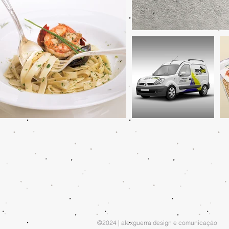
©2024
| alexguerra design e comunicação