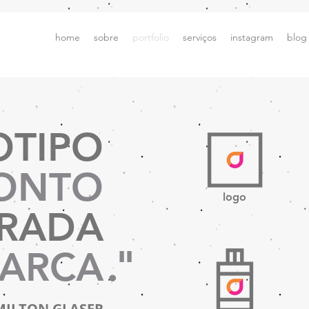
home
sobre
portfolio
serviços
instagram
blog
OTIPO
PONTO
logo
TRADA
."
ARCA
MILTON GLASER