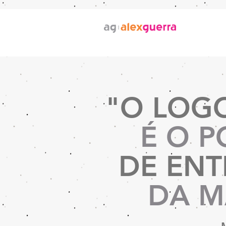
"O LOG
É O 
DE EN
DA M