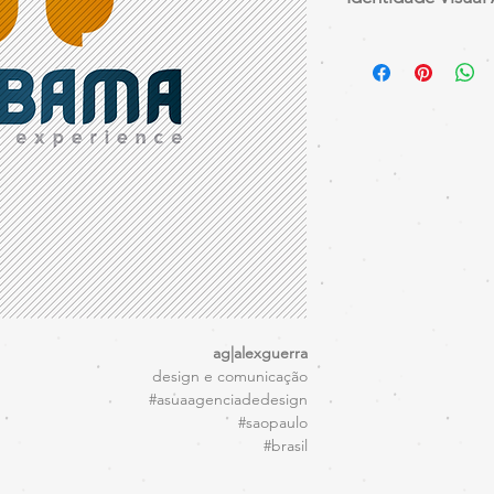
ag|alexguerra
design e comunicação
#asuaagenciadedesign
#saopaulo
#brasil