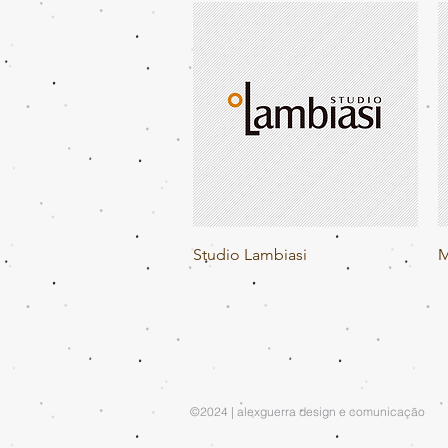
Visualização rápida
Studio Lambiasi
M
©2024
| alexguerra design e comunicação