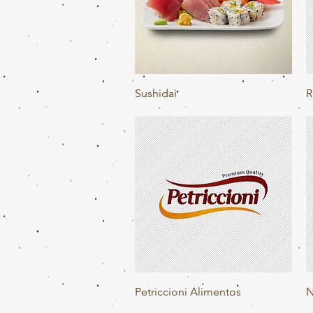
Visualização rápida
Sushidai
R
Visualização rápida
Petriccioni Alimentos
N